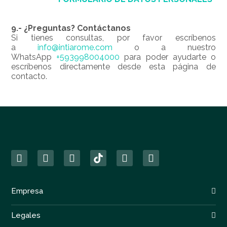
9.- ¿Preguntas? Contáctanos
Si tienes consultas, p
or favor escríbenos
a
info@intiarome.com
o a nuestro
WhatsApp
+593998004000
para poder ayudarte o
escríbenos directamente desde esta
página de
contacto
.
Empresa
Legales