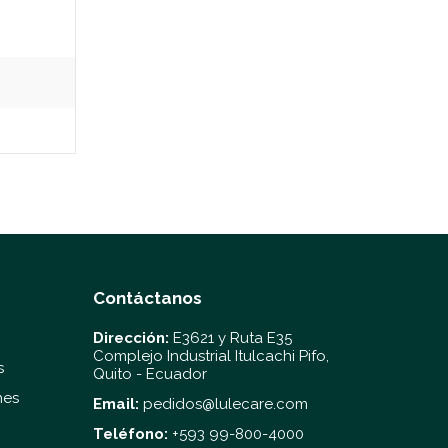
Contáctanos
Dirección:
E3621 y Ruta E35
Complejo Industrial Itulcachi Pifo,
s
Quito - Ecuador
nes
Email:
pedidos@lulecare.com
Teléfono:
+593 99-800-4000