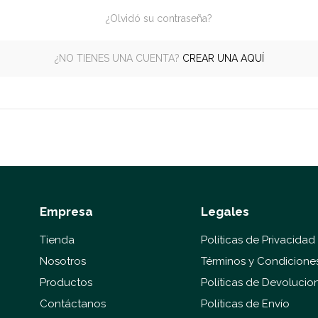
¿Olvidó su contraseña?
¿NO TIENES UNA CUENTA?
CREAR UNA AQUÍ
Empresa
Legales
Tienda
Políticas de Privacidad
Nosotros
Términos y Condicione
Productos
Políticas de Devolucio
Contáctanos
Políticas de Envío