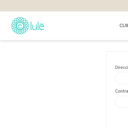
CU
Direcc
Contr