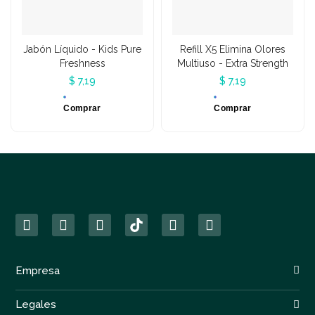
Jabón Líquido - Kids Pure
Refill X5 Elimina Olores
Freshness
Multiuso - Extra Strength
$ 7,19
$ 7,19
Comprar
Comprar
Empresa
Legales