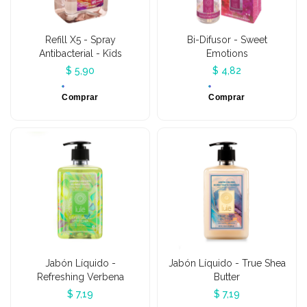
Refill X5 - Spray
Bi-Difusor - Sweet
Antibacterial - Kïds
Emotions
$ 5,90
$ 4,82
Comprar
Comprar
Jabón Líquido -
Jabón Líquido - True Shea
Refreshing Verbena
Butter
$ 7,19
$ 7,19