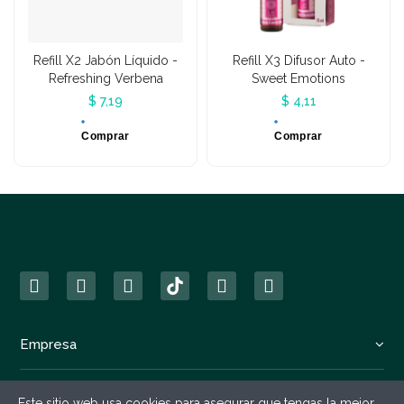
Refill X2 Jabón Líquido -
Refill X3 Difusor Auto -
Refreshing Verbena
Sweet Emotions
$ 7,19
$ 4,11
Comprar
Comprar
Empresa
Legales
Este sitio web usa cookies para asegurar que tengas la mejor